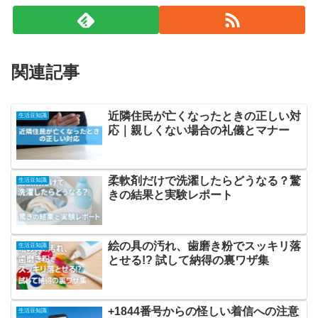
関連記事
近隣住民が亡くなったときの正しい対
生活豆知識
応｜親しくない場合の礼儀とマナー
柔軟剤だけで洗濯したらどうなる？驚
生活豆知識
きの結果と実験レポート
絵の具の汚れ、歯磨き粉でスッキリ落
生活豆知識
とせる!? 試して納得の裏ワザ集
+1844番号からの怪しい着信への注意
生活豆知識