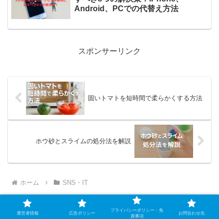
Android、PCでの代替え方法
スポンサーリンク
固いトマトを短時間で柔らかくする方法
ホウ砂とスライムの処分法を解説
ホーム
SNS・IT
プライバシーポリシー・免
運営者情報
広告ポリシー
お問合わせ先
責事項