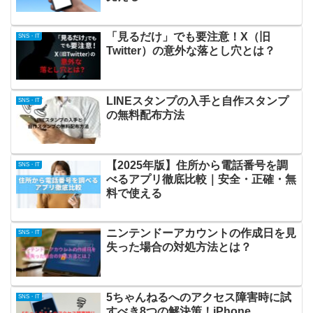
「見るだけ」でも要注意！X（旧
SNS・IT
Twitter）の意外な落とし穴とは？
LINEスタンプの入手と自作スタンプ
SNS・IT
の無料配布方法
【2025年版】住所から電話番号を調
SNS・IT
べるアプリ徹底比較｜安全・正確・無
料で使える
ニンテンドーアカウントの作成日を見
SNS・IT
失った場合の対処方法とは？
5ちゃんねるへのアクセス障害時に試
SNS・IT
すべき8つの解決策！iPhone、