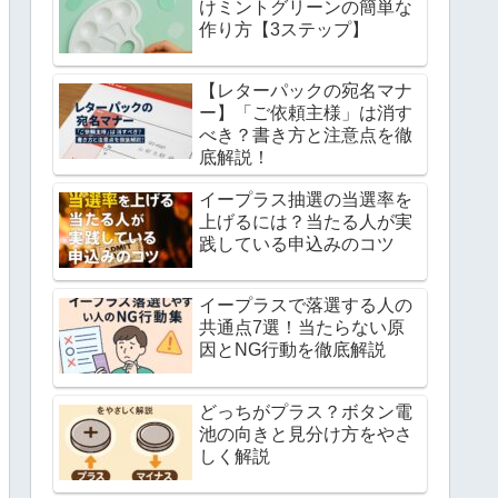
けミントグリーンの簡単な
作り方【3ステップ】
【レターパックの宛名マナ
ー】「ご依頼主様」は消す
べき？書き方と注意点を徹
底解説！
イープラス抽選の当選率を
上げるには？当たる人が実
践している申込みのコツ
イープラスで落選する人の
共通点7選！当たらない原
因とNG行動を徹底解説
どっちがプラス？ボタン電
池の向きと見分け方をやさ
しく解説