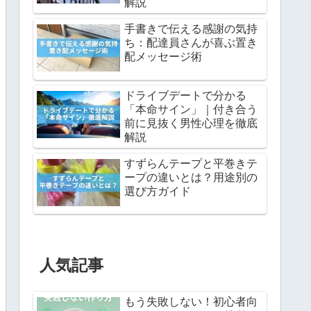
解説
手書きで伝える感謝の気持
ち：配達員さんが喜ぶ置き
配メッセージ術
ドライブデートで分かる
「本命サイン」｜付き合う
前に見抜く男性心理を徹底
解説
すずらんテープと平巻きテ
ープの違いとは？用途別の
選び方ガイド
人気記事
もう失敗しない！初心者向