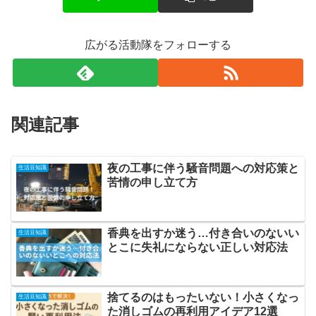
広がる活動隊をフォローする
関連記事
夜の工事に伴う騒音問題への対応策と
生活豆知識
苦情の申し立て方
香典を出すか迷う…付き合いのないい
生活豆知識
とこに失礼にならない正しい対応法
捨てるのはもったいない！小さくなっ
生活豆知識
た消しゴムの再利用アイデア12選