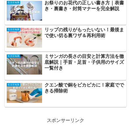
お祭りのお花代の正しい書き方｜表書
生活豆知識
き・裏書き・封筒マナーを完全解説
リップの残りがもったいない！最後ま
生活豆知識
で使い切る裏ワザ＆再利用術
ミサンガの長さの目安と計算方法を徹
生活豆知識
底解説｜手首・足首・子供用のサイズ
一覧付き
クエン酸で銅をピカピカに！家庭でで
生活豆知識
きる掃除術
スポンサーリンク