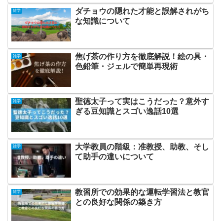
ダチョウの隠れた才能と誤解されがち
雑学
な知識について
焦げ茶の作り方を徹底解説！絵の具・
雑学
色鉛筆・ジェルで簡単再現術
聖徳太子って実はこうだった？意外す
雑学
ぎる豆知識とスゴい逸話10選
大学教員の階級：准教授、助教、そし
雑学
て助手の違いについて
教習所での効果的な運転学習法と教官
雑学
との良好な関係の築き方