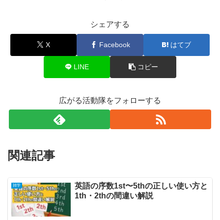
シェアする
X
Facebook
はてブ
LINE
コピー
広がる活動隊をフォローする
関連記事
英語の序数1st〜5thの正しい使い方と
雑学
1th・2thの間違い解説