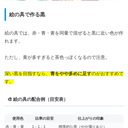
絵の具で作る黒
絵の具では、赤・青・黄を同量で混ぜると黒に近い色が作
れます。
ただし、黄が多すぎると茶色っぽくなるので注意。
深い黒を目指すなら、
青をやや多めに足す
のがおすすめで
す。
🎨 絵の具の配合例（目安表）
使用色
比率の目安
仕上がりの印象
赤：青：黄
1：1：1
標準的な黒（やや濁りあり）