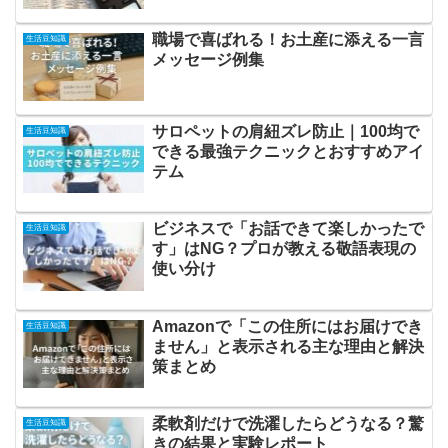
職場で喜ばれる！お土産に添える一言
生活豆知識
メッセージ例集
サロペットの肩紐ズレ防止｜100均で
生活豆知識
できる最強テクニックとおすすめアイ
テム
ビジネスで「お話できて楽しかったで
生活豆知識
す」はNG？プロが教える敬語表現の
使い分け
Amazonで「この住所にはお届けでき
生活豆知識
ません」と表示される主な理由と解決
策まとめ
柔軟剤だけで洗濯したらどうなる？驚
生活豆知識
きの結果と実験レポート