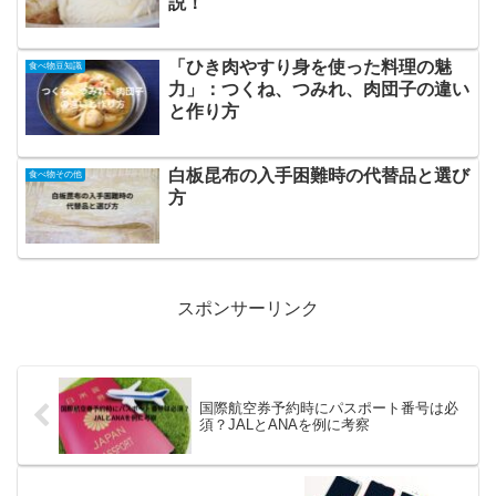
説！
「ひき肉やすり身を使った料理の魅
食べ物豆知識
力」：つくね、つみれ、肉団子の違い
と作り方
白板昆布の入手困難時の代替品と選び
食べ物その他
方
スポンサーリンク
国際航空券予約時にパスポート番号は必
須？JALとANAを例に考察