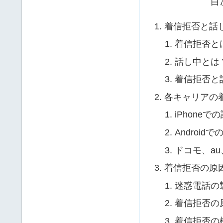
目
着信拒否と話
着信拒否と
話し中とは
着信拒否と
各キャリアの
iPhoneで
Android
ドコモ、a
着信拒否の原
迷惑電話の
着信拒否の
着信拒否の