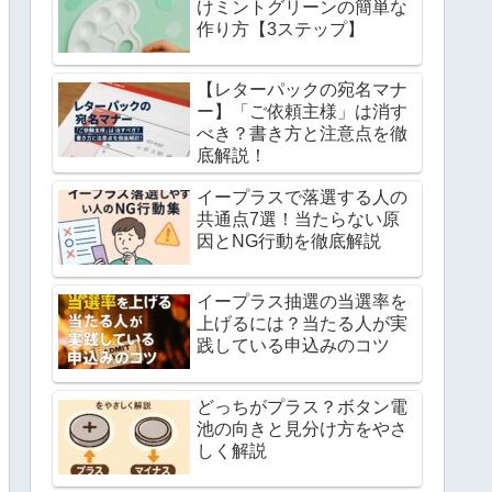
けミントグリーンの簡単な
作り方【3ステップ】
【レターパックの宛名マナ
ー】「ご依頼主様」は消す
べき？書き方と注意点を徹
底解説！
イープラスで落選する人の
共通点7選！当たらない原
因とNG行動を徹底解説
イープラス抽選の当選率を
上げるには？当たる人が実
践している申込みのコツ
どっちがプラス？ボタン電
池の向きと見分け方をやさ
しく解説