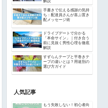
解説
手書きで伝える感謝の気持
ち：配達員さんが喜ぶ置き
配メッセージ術
ドライブデートで分かる
「本命サイン」｜付き合う
前に見抜く男性心理を徹底
解説
すずらんテープと平巻きテ
ープの違いとは？用途別の
選び方ガイド
人気記事
もう失敗しない！初心者向