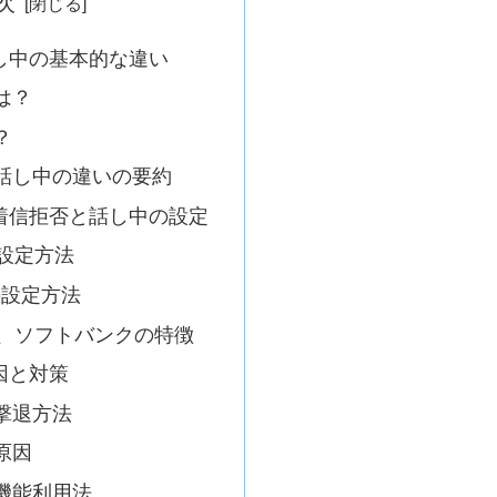
次
し中の基本的な違い
は？
？
話し中の違いの要約
着信拒否と話し中の設定
の設定方法
での設定方法
u、ソフトバンクの特徴
因と対策
撃退方法
原因
機能利用法